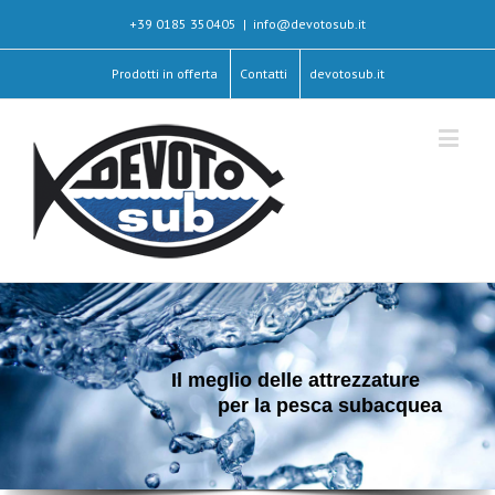
+39 0185 350405
|
info@devotosub.it
Prodotti in offerta
Contatti
devotosub.it
Il meglio delle attrezzature
per la pesca subacquea