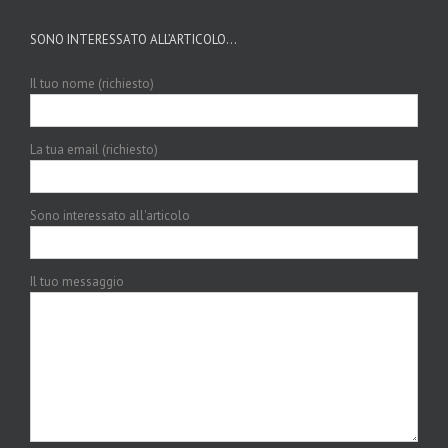
SONO INTERESSATO ALL’ARTICOLO…
Il tuo nome (richiesto)
La tua email (richiesto)
Sono interessato all'articolo
Il tuo messaggio